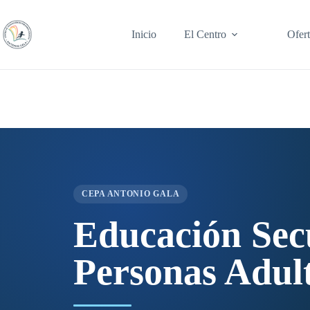
Saltar
al
contenido
Inicio
El Centro
Ofer
CEPA ANTONIO GALA
Educación Sec
Personas Adult