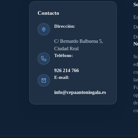
S
Contacto
Eq
Dirección:
De
Do
C/ Bernardo Balbuena 5,
N
Ciudad Real
Teléfono:
So
ed
926 214 766
co
E-mail:
la
Fo
info@cepaantoniogala.es
op
de
co