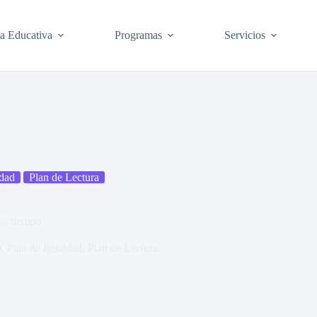
ta Educativa
Programas
Servicios
ldad
Plan de Lectura
su tiempo
o
,
Plan de Igualdad
,
Plan de Lectura