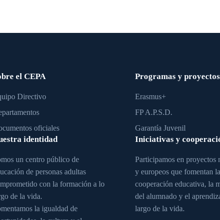
obre el CEPA
Programas y proyectos
uipo Directivo
Erasmus+
partamentos
FP A.P.S.D.
cumentos oficiales
Garantía Juvenil
uestra identidad
Iniciativas y cooperaci
mos un centro público de
Participamos en proyectos 
ucación de personas adultas
y europeos que fomentan l
mprometido con la formación a lo
cooperación educativa, la 
rgo de la vida.
del alumnado y el aprendiza
mentamos la igualdad de
largo de la vida.