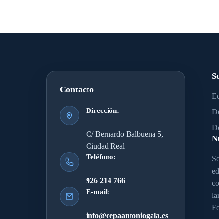
S
Contacto
Eq
Dirección:
De
Do
C/ Bernardo Balbuena 5,
N
Ciudad Real
Teléfono:
So
ed
926 214 766
co
E-mail:
la
Fo
info@cepaantoniogala.es